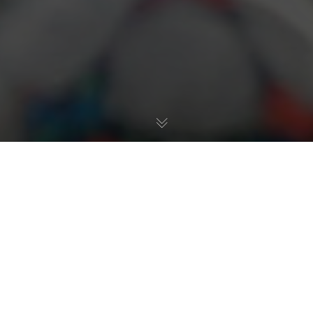
Upis dečaka i devojčica